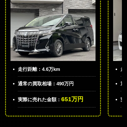
走行距離：4.6万km
走
通常の買取相場：490万円
通
651万円
実際に売れた金額：
実