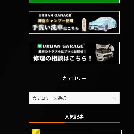
カテゴリー
カ
テ
ゴ
リ
人気記事
ー