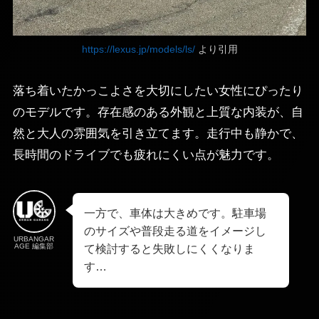
https://lexus.jp/models/ls/
より引用
落ち着いたかっこよさを大切にしたい女性にぴったり
のモデルです。存在感のある外観と上質な内装が、自
然と大人の雰囲気を引き立てます。走行中も静かで、
長時間のドライブでも疲れにくい点が魅力です。
一方で、車体は大きめです。駐車場
のサイズや普段走る道をイメージし
URBANGAR
AGE 編集部
て検討すると失敗しにくくなりま
す…